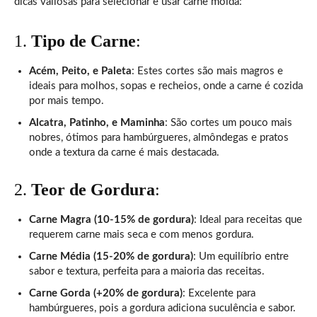
dicas valiosas para selecionar e usar carne moída:
1.
Tipo de Carne
:
Acém, Peito, e Paleta
: Estes cortes são mais magros e
ideais para molhos, sopas e recheios, onde a carne é cozida
por mais tempo.
Alcatra, Patinho, e Maminha
: São cortes um pouco mais
nobres, ótimos para hambúrgueres, almôndegas e pratos
onde a textura da carne é mais destacada.
2.
Teor de Gordura
:
Carne Magra (10-15% de gordura)
: Ideal para receitas que
requerem carne mais seca e com menos gordura.
Carne Média (15-20% de gordura)
: Um equilíbrio entre
sabor e textura, perfeita para a maioria das receitas.
Carne Gorda (+20% de gordura)
: Excelente para
hambúrgueres, pois a gordura adiciona suculência e sabor.