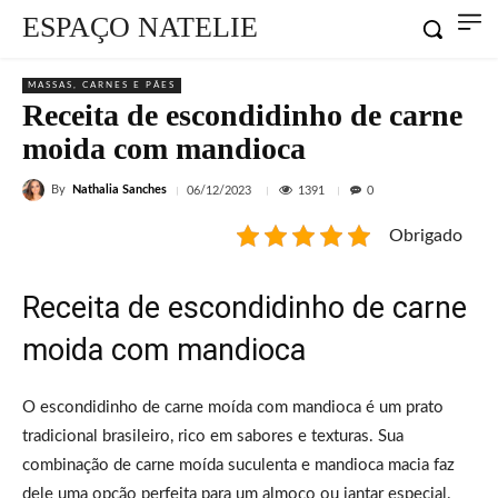
ESPAÇO NATELIE
MASSAS, CARNES E PÃES
Receita de escondidinho de carne
moida com mandioca
By
Nathalia Sanches
1391
06/12/2023
0
Obrigado
Receita de escondidinho de carne
moida com mandioca
O escondidinho de carne moída com mandioca é um prato
tradicional brasileiro, rico em sabores e texturas. Sua
combinação de carne moída suculenta e mandioca macia faz
dele uma opção perfeita para um almoço ou jantar especial.