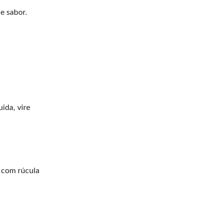
e sabor.
ida, vire
o com rúcula