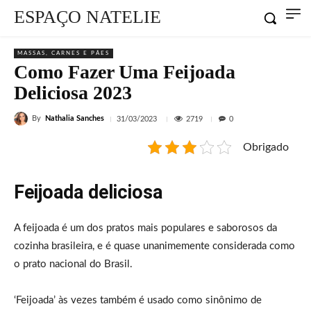
ESPAÇO NATELIE
MASSAS, CARNES E PÃES
Como Fazer Uma Feijoada
Deliciosa 2023
By
Nathalia Sanches
2719
31/03/2023
0
Obrigado
Feijoada deliciosa
A feijoada é um dos pratos mais populares e saborosos da
cozinha brasileira, e é quase unanimemente considerada como
o prato nacional do Brasil.
‘Feijoada’ às vezes também é usado como sinônimo de