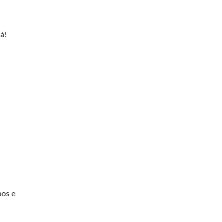
á!
hos e