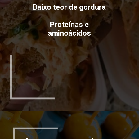
Baixo teor de gordura
Proteínas e
aminoácidos
Opening
https://espaconatelie.com.br/peito-de-frango-na-panela-de-pressao/