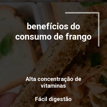
Opening
https://espaconatelie.com.br/peito-de-frango-na-panela-de-pressao/
benefícios do
consumo de frango
Alta concentração de
vitaminas
Fácil digestão