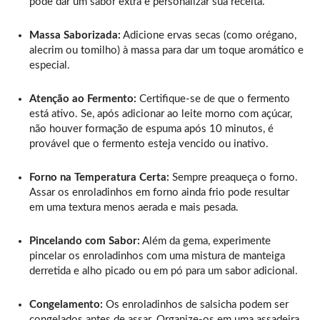
pode dar um sabor extra e personalizar sua receita.
Massa Saborizada:
Adicione ervas secas (como orégano,
alecrim ou tomilho) à massa para dar um toque aromático e
especial.
Atenção ao Fermento:
Certifique-se de que o fermento
está ativo. Se, após adicionar ao leite morno com açúcar,
não houver formação de espuma após 10 minutos, é
provável que o fermento esteja vencido ou inativo.
Forno na Temperatura Certa:
Sempre preaqueça o forno.
Assar os enroladinhos em forno ainda frio pode resultar
em uma textura menos aerada e mais pesada.
Pincelando com Sabor:
Além da gema, experimente
pincelar os enroladinhos com uma mistura de manteiga
derretida e alho picado ou em pó para um sabor adicional.
Congelamento:
Os enroladinhos de salsicha podem ser
congelados antes de assar. Organize-os em uma assadeira,