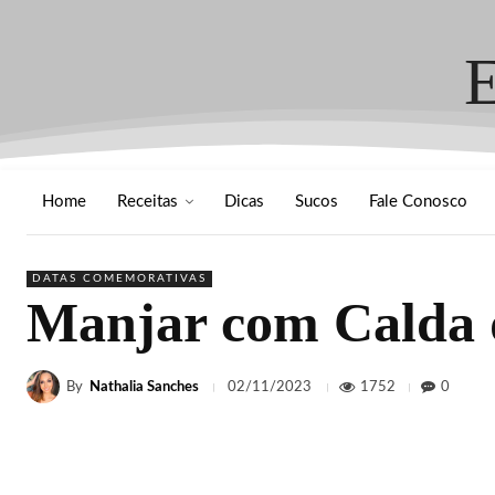
Home
Receitas
Dicas
Sucos
Fale Conosco
DATAS COMEMORATIVAS
Manjar com Calda 
By
Nathalia Sanches
1752
0
02/11/2023