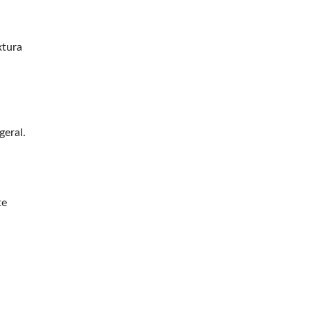
xtura
geral.
te