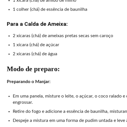
1 xícara (chá) de amido de milho
1 colher (chá) de essência de baunilha
Para a Calda de Ameixa:
2 xícaras (chá) de ameixas pretas secas sem caroço
1 xícara (chá) de açúcar
2 xícaras (chá) de água
Modo de preparo:
Preparando o Manjar:
Em uma panela, misture o leite, o açúcar, o coco ralado
engrossar.
Retire do fogo e adicione a essência de baunilha, mistur
Despeje a mistura em uma forma de pudim untada e leve à 