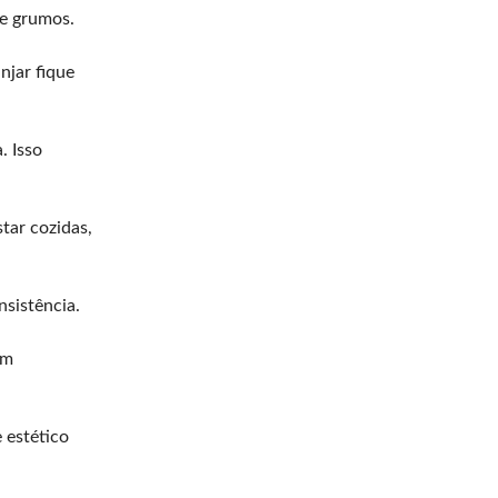
de grumos.
njar fique
. Isso
tar cozidas,
sistência.
ém
 estético