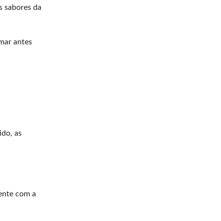
s sabores da
rmar antes
ido, as
ente com a