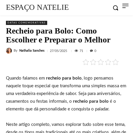
ESPAÇO NATELIE
DATAS COMEMORATIVAS
Recheio para Bolo: Como
Escolher e Preparar o Melhor
By
Nathalia Sanches
71
27/05/2025
0
Quando falamos em
recheio para bolo
, logo pensamos
naquele toque especial que transforma uma simples massa em
uma verdadeira experiência de sabor. Seja para aniversários,
casamentos ou festas informais, o
recheio para bolo
é o
elemento que dá personalidade e conquista o paladar.
Neste artigo completo, vamos explorar tudo sobre esse tema,
desde os tipos mais tradicionais até os mais criativos, além de