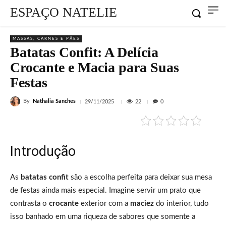
ESPAÇO NATELIE
MASSAS, CARNES E PÃES
Batatas Confit: A Delícia
Crocante e Macia para Suas
Festas
By
Nathalia Sanches
22
29/11/2025
0
Introdução
As
batatas confit
são a escolha perfeita para deixar sua mesa
de festas ainda mais especial. Imagine servir um prato que
contrasta o
crocante
exterior com a
maciez
do interior, tudo
isso banhado em uma riqueza de sabores que somente a