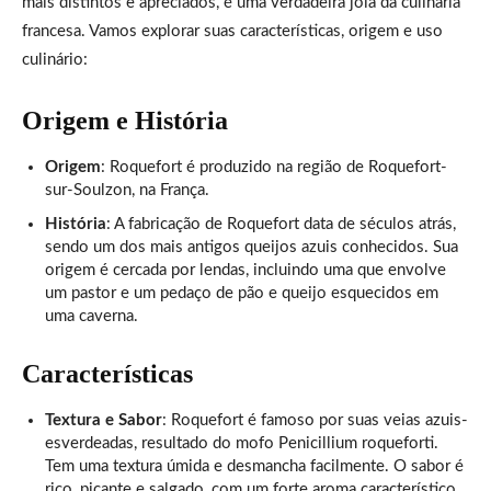
mais distintos e apreciados, é uma verdadeira jóia da culinária
francesa. Vamos explorar suas características, origem e uso
culinário:
Origem e História
Origem
: Roquefort é produzido na região de Roquefort-
sur-Soulzon, na França.
História
: A fabricação de Roquefort data de séculos atrás,
sendo um dos mais antigos queijos azuis conhecidos. Sua
origem é cercada por lendas, incluindo uma que envolve
um pastor e um pedaço de pão e queijo esquecidos em
uma caverna.
Características
Textura e Sabor
: Roquefort é famoso por suas veias azuis-
esverdeadas, resultado do mofo Penicillium roqueforti.
Tem uma textura úmida e desmancha facilmente. O sabor é
rico, picante e salgado, com um forte aroma característico.