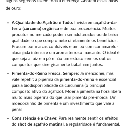
alguns segredos fazem toda a diferença. Anotem essas dicas
de ouro:
A Qualidade do Açafrão é Tudo:
Invista em
açafrão-da-
terra (cúrcuma) orgânico
e de boa procedência. Muitos
produtos no mercado podem ser adulterados ou de baixa
qualidade, o que compromete diretamente os benefícios.
Procure por marcas confiáveis e um pó com cor amarelo-
alaranjada intensa e um aroma terroso marcante. O ideal é
que seja a raiz em pó e não um extrato sem os outros
compostos que sinergicamente trabalham juntos.
Pimenta-do-Reino Fresca, Sempre:
Já mencionei, mas
vale repetir: a piperina da
pimenta-do-reino
é essencial
para a biodisponibilidade da curcumina (o principal
composto ativo do açafrão). Moer a pimenta na hora libera
muito mais piperina do que usar pimenta pré-moída. Um
moedorzinho de pimenta é um investimento que vale a
pena!
Consistência é a Chave:
Para realmente sentir os efeitos
do
shot de açafrão matinal
, a regularidade é fundamental.