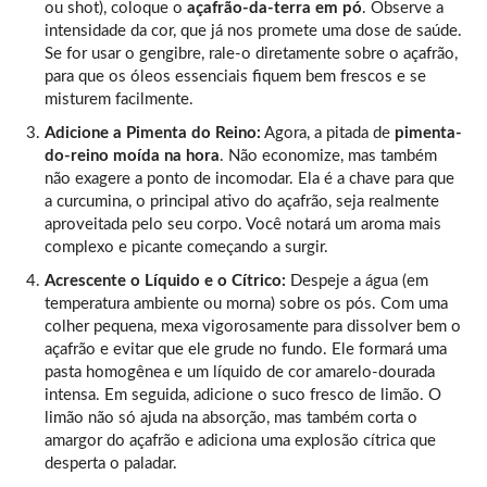
ou shot), coloque o
açafrão-da-terra em pó
. Observe a
intensidade da cor, que já nos promete uma dose de saúde.
Se for usar o gengibre, rale-o diretamente sobre o açafrão,
para que os óleos essenciais fiquem bem frescos e se
misturem facilmente.
Adicione a Pimenta do Reino:
Agora, a pitada de
pimenta-
do-reino moída na hora
. Não economize, mas também
não exagere a ponto de incomodar. Ela é a chave para que
a curcumina, o principal ativo do açafrão, seja realmente
aproveitada pelo seu corpo. Você notará um aroma mais
complexo e picante começando a surgir.
Acrescente o Líquido e o Cítrico:
Despeje a água (em
temperatura ambiente ou morna) sobre os pós. Com uma
colher pequena, mexa vigorosamente para dissolver bem o
açafrão e evitar que ele grude no fundo. Ele formará uma
pasta homogênea e um líquido de cor amarelo-dourada
intensa. Em seguida, adicione o suco fresco de limão. O
limão não só ajuda na absorção, mas também corta o
amargor do açafrão e adiciona uma explosão cítrica que
desperta o paladar.