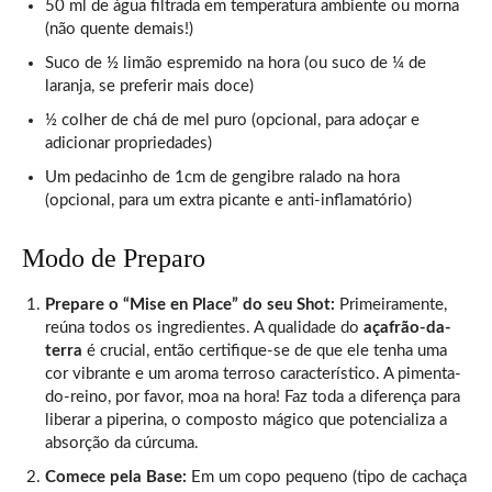
50 ml de água filtrada em temperatura ambiente ou morna
(não quente demais!)
Suco de ½ limão espremido na hora (ou suco de ¼ de
laranja, se preferir mais doce)
½ colher de chá de mel puro (opcional, para adoçar e
adicionar propriedades)
Um pedacinho de 1cm de gengibre ralado na hora
(opcional, para um extra picante e anti-inflamatório)
Modo de Preparo
Prepare o “Mise en Place” do seu Shot:
Primeiramente,
reúna todos os ingredientes. A qualidade do
açafrão-da-
terra
é crucial, então certifique-se de que ele tenha uma
cor vibrante e um aroma terroso característico. A pimenta-
do-reino, por favor, moa na hora! Faz toda a diferença para
liberar a piperina, o composto mágico que potencializa a
absorção da cúrcuma.
Comece pela Base:
Em um copo pequeno (tipo de cachaça