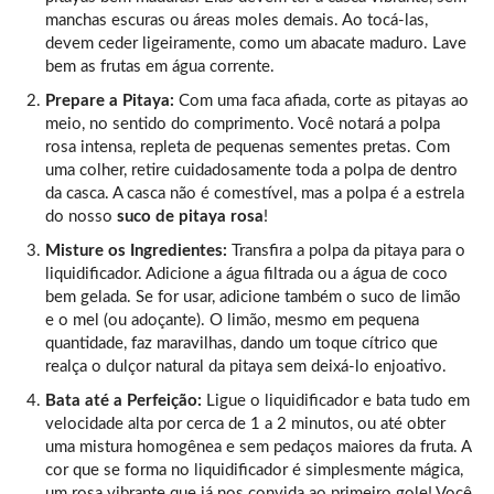
manchas escuras ou áreas moles demais. Ao tocá-las,
devem ceder ligeiramente, como um abacate maduro. Lave
bem as frutas em água corrente.
Prepare a Pitaya:
Com uma faca afiada, corte as pitayas ao
meio, no sentido do comprimento. Você notará a polpa
rosa intensa, repleta de pequenas sementes pretas. Com
uma colher, retire cuidadosamente toda a polpa de dentro
da casca. A casca não é comestível, mas a polpa é a estrela
do nosso
suco de pitaya rosa
!
Misture os Ingredientes:
Transfira a polpa da pitaya para o
liquidificador. Adicione a água filtrada ou a água de coco
bem gelada. Se for usar, adicione também o suco de limão
e o mel (ou adoçante). O limão, mesmo em pequena
quantidade, faz maravilhas, dando um toque cítrico que
realça o dulçor natural da pitaya sem deixá-lo enjoativo.
Bata até a Perfeição:
Ligue o liquidificador e bata tudo em
velocidade alta por cerca de 1 a 2 minutos, ou até obter
uma mistura homogênea e sem pedaços maiores da fruta. A
cor que se forma no liquidificador é simplesmente mágica,
um rosa vibrante que já nos convida ao primeiro gole! Você