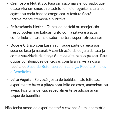
Cremoso e Nutritivo:
Para um suco mais encorpado, que
quase vira um smoothie, adicione meio iogurte natural sem
açúcar ou meia banana congelada. A textura ficará
incrivelmente cremosa e nutritiva.
Refrescância Herbal:
Folhas de hortelã ou manjericão
fresco podem ser batidas junto com a pitaya e a água,
conferindo um aroma e sabor herbais super refrescantes.
Doce e Cítrico com Laranja:
Troque parte da água por
suco de laranja natural. A combinação da doçura da laranja
com a suavidade da pitaya é um deleite para o paladar. Para
outras combinações deliciosas com laranja, veja nossa
receita de
Suco de Beterraba com Laranja: Receita Simples
e Benefícios
.
Leite Vegetal:
Se você gosta de bebidas mais leitosas,
experimente bater a pitaya com leite de coco, amêndoas ou
aveia. Fica uma delícia, especialmente se adicionar um
toque de baunilha.
Não tenha medo de experimentar! A cozinha é um laboratório