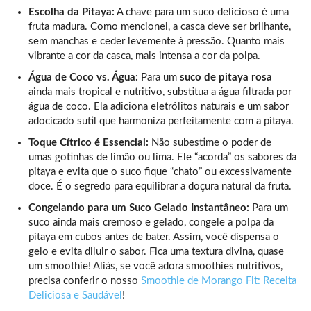
Escolha da Pitaya:
A chave para um suco delicioso é uma
fruta madura. Como mencionei, a casca deve ser brilhante,
sem manchas e ceder levemente à pressão. Quanto mais
vibrante a cor da casca, mais intensa a cor da polpa.
Água de Coco vs. Água:
Para um
suco de pitaya rosa
ainda mais tropical e nutritivo, substitua a água filtrada por
água de coco. Ela adiciona eletrólitos naturais e um sabor
adocicado sutil que harmoniza perfeitamente com a pitaya.
Toque Cítrico é Essencial:
Não subestime o poder de
umas gotinhas de limão ou lima. Ele “acorda” os sabores da
pitaya e evita que o suco fique “chato” ou excessivamente
doce. É o segredo para equilibrar a doçura natural da fruta.
Congelando para um Suco Gelado Instantâneo:
Para um
suco ainda mais cremoso e gelado, congele a polpa da
pitaya em cubos antes de bater. Assim, você dispensa o
gelo e evita diluir o sabor. Fica uma textura divina, quase
um smoothie! Aliás, se você adora smoothies nutritivos,
precisa conferir o nosso
Smoothie de Morango Fit: Receita
Deliciosa e Saudável
!