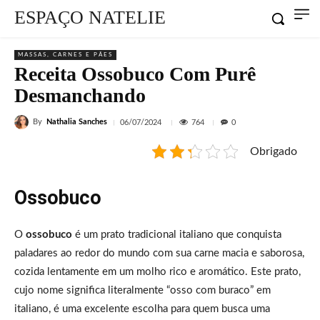
ESPAÇO NATELIE
MASSAS, CARNES E PÃES
Receita Ossobuco Com Purê
Desmanchando
By
Nathalia Sanches
764
06/07/2024
0
Obrigado
Ossobuco
O
ossobuco
é um prato tradicional italiano que conquista
paladares ao redor do mundo com sua carne macia e saborosa,
cozida lentamente em um molho rico e aromático. Este prato,
cujo nome significa literalmente “osso com buraco” em
italiano, é uma excelente escolha para quem busca uma