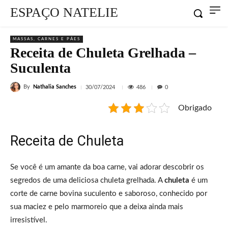
ESPAÇO NATELIE
MASSAS, CARNES E PÃES
Receita de Chuleta Grelhada –
Suculenta
By
Nathalia Sanches
486
30/07/2024
0
Obrigado
Receita de Chuleta
Se você é um amante da boa carne, vai adorar descobrir os
segredos de uma deliciosa chuleta grelhada. A
chuleta
é um
corte de carne bovina suculento e saboroso, conhecido por
sua maciez e pelo marmoreio que a deixa ainda mais
irresistível.