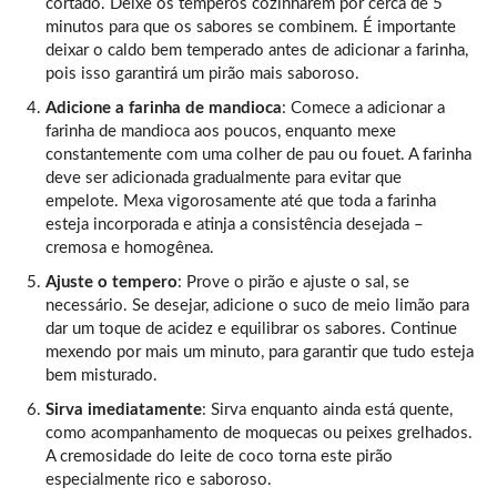
cortado. Deixe os temperos cozinharem por cerca de 5
minutos para que os sabores se combinem. É importante
deixar o caldo bem temperado antes de adicionar a farinha,
pois isso garantirá um pirão mais saboroso.
Adicione a farinha de mandioca
: Comece a adicionar a
farinha de mandioca aos poucos, enquanto mexe
constantemente com uma colher de pau ou fouet. A farinha
deve ser adicionada gradualmente para evitar que
empelote. Mexa vigorosamente até que toda a farinha
esteja incorporada e atinja a consistência desejada –
cremosa e homogênea.
Ajuste o tempero
: Prove o pirão e ajuste o sal, se
necessário. Se desejar, adicione o suco de meio limão para
dar um toque de acidez e equilibrar os sabores. Continue
mexendo por mais um minuto, para garantir que tudo esteja
bem misturado.
Sirva imediatamente
: Sirva enquanto ainda está quente,
como acompanhamento de moquecas ou peixes grelhados.
A cremosidade do leite de coco torna este pirão
especialmente rico e saboroso.