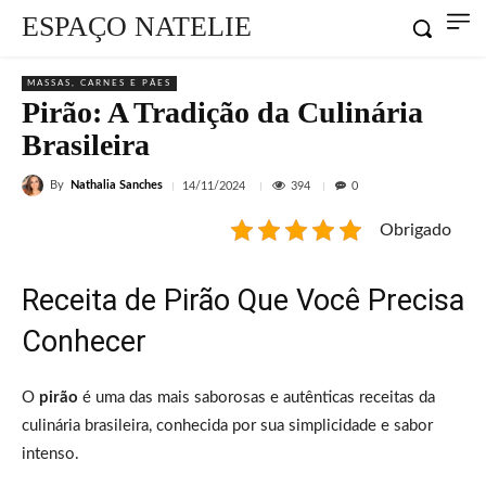
ESPAÇO NATELIE
MASSAS, CARNES E PÃES
Pirão: A Tradição da Culinária
Brasileira
By
Nathalia Sanches
394
14/11/2024
0
Obrigado
Receita de Pirão Que Você Precisa
Conhecer
O
pirão
é uma das mais saborosas e autênticas receitas da
culinária brasileira, conhecida por sua simplicidade e sabor
intenso.