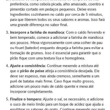
preferência, como cebola picada, alho amassado, coentro e
pimentão cortado em pedaços pequenos. Deixe esses
ingredientes cozinharem no caldo por cerca de 5 minutos,
para que liberem todos os seus sabores e aromas. Isso fará
uma grande diferença no sabor final.
Incorpore a farinha de mandioca
: Com o caldo fervendo e
bem temperado, comece a adicionar a farinha de mandioca
aos poucos. Mexa vigorosamente com uma colher de pau
ou fouet (batedor) enquanto despeja a farinha para evitar a
formação de grumos. Isso é essencial para garantir que o
pirão fique com uma textura lisa e homogênea.
Ajuste a consistência
: Continue mexendo a mistura até
que o
pirão de peixe
atinja a consistência desejada. Ele
deve ser espesso, mas ainda cremoso, semelhante a um
purê de batatas mais firme. Caso fique muito grosso,
adicione um pouco mais de caldo quente e mexa até
incorporar completamente.
Finalize o tempero
: Ajuste o sal, se necessário, e adicione
o suco de meio limão para um toque de acidez que ajuda a
equilibrar os sabores do prato. Continue mexendo por mais