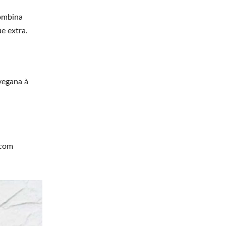
combina
e extra.
vegana à
 com