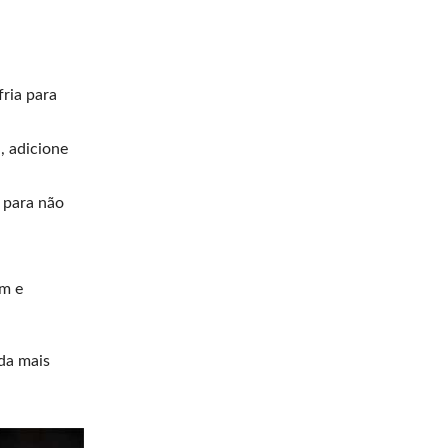
ria para
, adicione
 para não
em e
nda mais