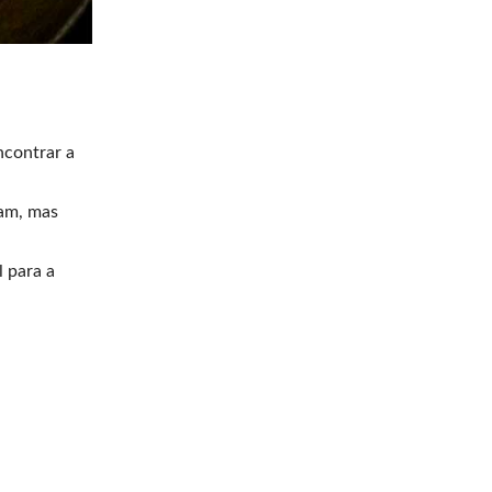
ncontrar a
nam, mas
l para a