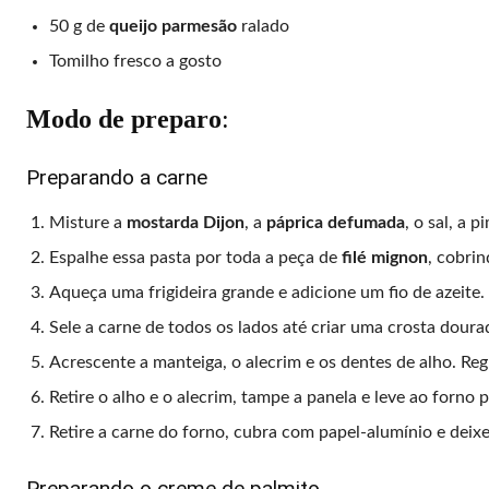
50 g de
queijo parmesão
ralado
Tomilho fresco a gosto
Modo de preparo
:
Preparando a carne
Misture a
mostarda Dijon
, a
páprica defumada
, o sal, a 
Espalhe essa pasta por toda a peça de
filé mignon
, cobri
Aqueça uma frigideira grande e adicione um fio de azeite.
Sele a carne de todos os lados até criar uma crosta doura
Acrescente a manteiga, o alecrim e os dentes de alho. Re
Retire o alho e o alecrim, tampe a panela e leve ao forno
Retire a carne do forno, cubra com papel-alumínio e deixe
Preparando o creme de palmito