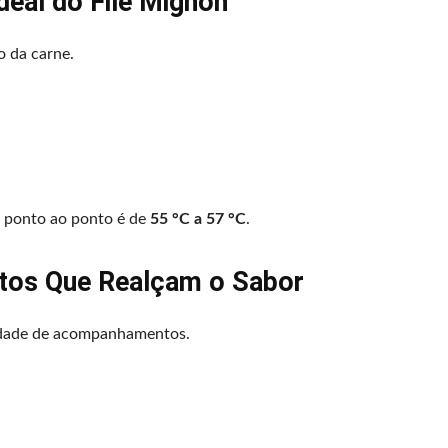
deal do Filé Mignon
o da carne.
o ponto ao ponto é de
55 °C a 57 °C
.
os Que Realçam o Sabor
dade de acompanhamentos.