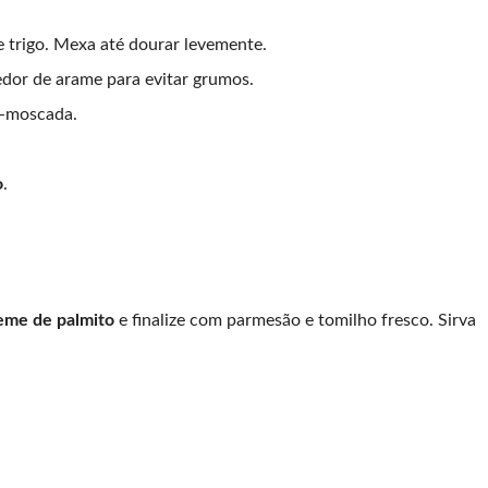
e trigo. Mexa até dourar levemente.
dor de arame para evitar grumos.
oz-moscada.
o
.
eme de palmito
e finalize com parmesão e tomilho fresco. Sirva