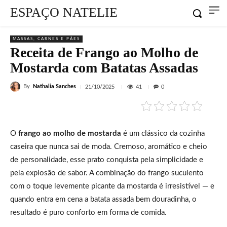
ESPAÇO NATELIE
MASSAS, CARNES E PÃES
Receita de Frango ao Molho de
Mostarda com Batatas Assadas
By
Nathalia Sanches
41
21/10/2025
0
O
frango ao molho de mostarda
é um clássico da cozinha
caseira que nunca sai de moda. Cremoso, aromático e cheio
de personalidade, esse prato conquista pela simplicidade e
pela explosão de sabor. A combinação do frango suculento
com o toque levemente picante da mostarda é irresistível — e
quando entra em cena a batata assada bem douradinha, o
resultado é puro conforto em forma de comida.