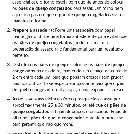
essencial que o forno esteja bem quente antes de colocar
os
pães de queijo congelados
para assar. Um forno bem
aquecido garante que o
pão de queijo congelado
asse de
maneira uniforme.
Prepare a assadeira:
Forre uma assadeira com papel
manteiga ou utilize uma forma antiaderente para evitar que
os
pães de queijo congelados
grudem. Uma boa
preparação da assadeira é fundamental para um resultado
perfeito.
Distribua os pães de queijo:
Coloque os
pães de queijo
congelados
na assadeira, mantendo um espaço de cerca de
2 cm entre cada um, para que possam crescer sem grudar
uns nos outros. Esse espaço é importante para que o
pão
de queijo congelado
tenha espaço para expandir e crescer.
Asse:
Leve a assadeira ao forno preaquecido e asse por
aproximadamente 25 a 30 minutos, ou até que os
pães de
queijo congelados
estejam dourados e crescidos. Fique de
olho nos
pães de queijo congelados
durante o processo
para garantir que não queimem.
Sirva:
Retire do forno e sirva imediatamente. Eles estão