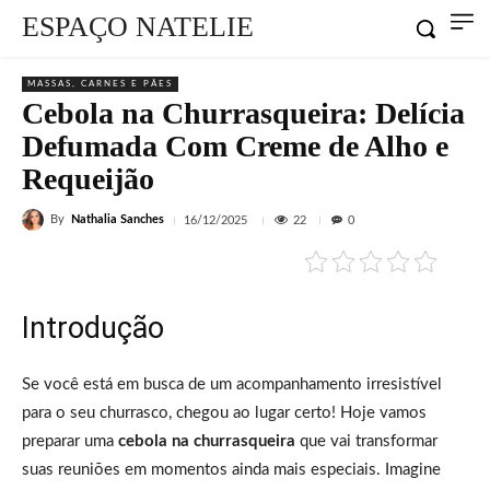
ESPAÇO NATELIE
MASSAS, CARNES E PÃES
Cebola na Churrasqueira: Delícia
Defumada Com Creme de Alho e
Requeijão
By
Nathalia Sanches
22
16/12/2025
0
Introdução
Se você está em busca de um acompanhamento irresistível
para o seu churrasco, chegou ao lugar certo! Hoje vamos
preparar uma
cebola na churrasqueira
que vai transformar
suas reuniões em momentos ainda mais especiais. Imagine