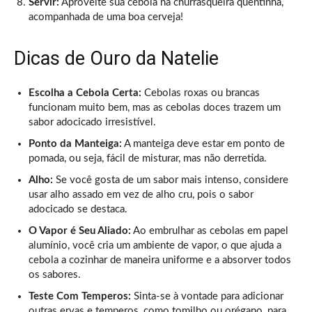
Servir:
Aproveite sua cebola na churrasqueira quentinha,
acompanhada de uma boa cerveja!
Dicas de Ouro da Natelie
Escolha a Cebola Certa:
Cebolas roxas ou brancas
funcionam muito bem, mas as cebolas doces trazem um
sabor adocicado irresistível.
Ponto da Manteiga:
A manteiga deve estar em ponto de
pomada, ou seja, fácil de misturar, mas não derretida.
Alho:
Se você gosta de um sabor mais intenso, considere
usar alho assado em vez de alho cru, pois o sabor
adocicado se destaca.
O Vapor é Seu Aliado:
Ao embrulhar as cebolas em papel
alumínio, você cria um ambiente de vapor, o que ajuda a
cebola a cozinhar de maneira uniforme e a absorver todos
os sabores.
Teste Com Temperos:
Sinta-se à vontade para adicionar
outras ervas e temperos, como tomilho ou orégano, para