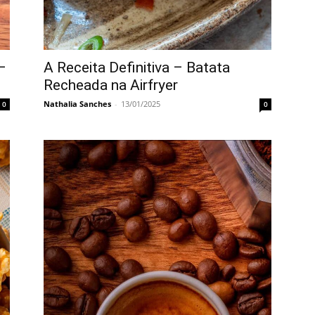
–
A Receita Definitiva – Batata
Recheada na Airfryer
Nathalia Sanches
-
13/01/2025
0
0