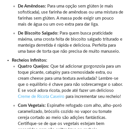
De Amêndoas:
Para uma opção sem glúten (e mais
sofisticada), use farinha de amêndoas ou uma mistura de
farinhas sem glúten. A massa pode exigir um pouco
mais de água ou um ovo extra para dar liga.
De Biscoito Salgado:
Para quem busca praticidade
máxima, uma crosta feita de biscoito salgado triturado e
manteiga derretida é rápida e deliciosa. Perfeita para
uma base de torta que não precisa de muito manuseio.
Recheios Infinitos:
Quatro Queijos:
Que tal adicionar gorgonzola para um
toque picante, catupiry para cremosidade extra, ou
cream cheese para uma textura aveludada? Lembre-se
que o equilíbrio é chave para não sobrecarregar o sabor.
E se você adora ricota, pode até fazer um delicioso
Creme de Ricota Caseiro
para incrementar seu recheio!
Com Vegetais:
Espinafre refogado com alho, alho-poró
caramelizado, brócolis cozido no vapor ou tomate
cereja cortado ao meio são adições fantásticas.
Certifique-se de que os vegetais estejam bem