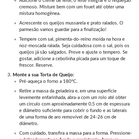
Adicione o creme de leite, o leite integral e o requeijão
cremoso. Misture bem com um fouet até obter uma
mistura homogênea.
Acrescente os queijos mussarela e prato ralados. O
parmesão vamos guardar para a finalização!
Tempere com sal, pimenta-do-reino moída na hora e
noz-moscada ralada. Seja cuidadosa com o sal, pois os
queijos já são salgados. Prove e ajuste o tempero. Se
gostar, adicione a cebolinha picada para um toque de
frescor. Reserve.
Monte a sua Torta de Queijo:
Pré-aqueça o forno a 180°C.
Retire a massa da geladeira e, em uma superfície
levemente enfarinhada, abra-a com um rolo até obter
um círculo com aproximadamente 0,5 cm de espessura
e diâmetro suficiente para cobrir o fundo e as laterais
de uma forma de aro removível de 24-26 cm de
diâmetro.
Com cuidado, transfira a massa para a forma. Pressione-