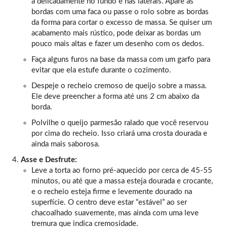
a delicadamente no fundo e nas laterais. Apare as
bordas com uma faca ou passe o rolo sobre as bordas
da forma para cortar o excesso de massa. Se quiser um
acabamento mais rústico, pode deixar as bordas um
pouco mais altas e fazer um desenho com os dedos.
Faça alguns furos na base da massa com um garfo para
evitar que ela estufe durante o cozimento.
Despeje o recheio cremoso de queijo sobre a massa.
Ele deve preencher a forma até uns 2 cm abaixo da
borda.
Polvilhe o queijo parmesão ralado que você reservou
por cima do recheio. Isso criará uma crosta dourada e
ainda mais saborosa.
Asse e Desfrute:
Leve a torta ao forno pré-aquecido por cerca de 45-55
minutos, ou até que a massa esteja dourada e crocante,
e o recheio esteja firme e levemente dourado na
superfície. O centro deve estar “estável” ao ser
chacoalhado suavemente, mas ainda com uma leve
tremura que indica cremosidade.