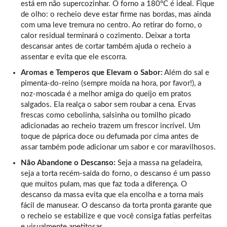
está em não supercozinhar. O forno a 180°C é ideal. Fique
de olho: o recheio deve estar firme nas bordas, mas ainda
com uma leve tremura no centro. Ao retirar do forno, o
calor residual terminará o cozimento. Deixar a torta
descansar antes de cortar também ajuda o recheio a
assentar e evita que ele escorra.
Aromas e Temperos que Elevam o Sabor:
Além do sal e
pimenta-do-reino (sempre moída na hora, por favor!), a
noz-moscada é a melhor amiga do queijo em pratos
salgados. Ela realça o sabor sem roubar a cena. Ervas
frescas como cebolinha, salsinha ou tomilho picado
adicionadas ao recheio trazem um frescor incrível. Um
toque de páprica doce ou defumada por cima antes de
assar também pode adicionar um sabor e cor maravilhosos.
Não Abandone o Descanso:
Seja a massa na geladeira,
seja a torta recém-saída do forno, o descanso é um passo
que muitos pulam, mas que faz toda a diferença. O
descanso da massa evita que ela encolha e a torna mais
fácil de manusear. O descanso da torta pronta garante que
o recheio se estabilize e que você consiga fatias perfeitas
e visualmente apetitosas.