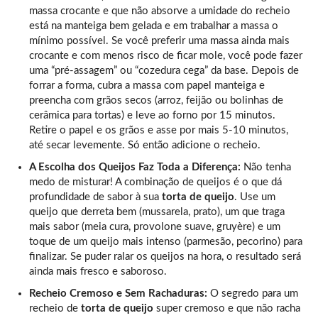
massa crocante e que não absorve a umidade do recheio
está na manteiga bem gelada e em trabalhar a massa o
mínimo possível. Se você preferir uma massa ainda mais
crocante e com menos risco de ficar mole, você pode fazer
uma “pré-assagem” ou “cozedura cega” da base. Depois de
forrar a forma, cubra a massa com papel manteiga e
preencha com grãos secos (arroz, feijão ou bolinhas de
cerâmica para tortas) e leve ao forno por 15 minutos.
Retire o papel e os grãos e asse por mais 5-10 minutos,
até secar levemente. Só então adicione o recheio.
A Escolha dos Queijos Faz Toda a Diferença:
Não tenha
medo de misturar! A combinação de queijos é o que dá
profundidade de sabor à sua
torta de queijo
. Use um
queijo que derreta bem (mussarela, prato), um que traga
mais sabor (meia cura, provolone suave, gruyère) e um
toque de um queijo mais intenso (parmesão, pecorino) para
finalizar. Se puder ralar os queijos na hora, o resultado será
ainda mais fresco e saboroso.
Recheio Cremoso e Sem Rachaduras:
O segredo para um
recheio de
torta de queijo
super cremoso e que não racha