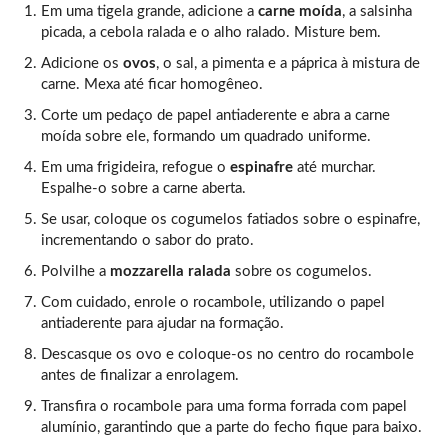
Em uma tigela grande, adicione a
carne moída
, a salsinha
picada, a cebola ralada e o alho ralado. Misture bem.
Adicione os
ovos
, o sal, a pimenta e a páprica à mistura de
carne. Mexa até ficar homogêneo.
Corte um pedaço de papel antiaderente e abra a carne
moída sobre ele, formando um quadrado uniforme.
Em uma frigideira, refogue o
espinafre
até murchar.
Espalhe-o sobre a carne aberta.
Se usar, coloque os cogumelos fatiados sobre o espinafre,
incrementando o sabor do prato.
Polvilhe a
mozzarella ralada
sobre os cogumelos.
Com cuidado, enrole o rocambole, utilizando o papel
antiaderente para ajudar na formação.
Descasque os ovo e coloque-os no centro do rocambole
antes de finalizar a enrolagem.
Transfira o rocambole para uma forma forrada com papel
alumínio, garantindo que a parte do fecho fique para baixo.