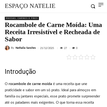
ESPAÇO NATELIE
MASSAS, CARNES E PÃES
Rocambole de Carne Moída: Uma
Receita Irresistível e Recheada de
Sabor
By
Nathalia Sanches
27
21/12/2025
0
Introdução
O
rocambole de carne moída
é uma receita que une
praticidade e sabor em um só prato. Ideal para almoços em
família ou jantares especiais, esse prato promete surpreender
até os paladares mais exigentes. O que torna essa receita