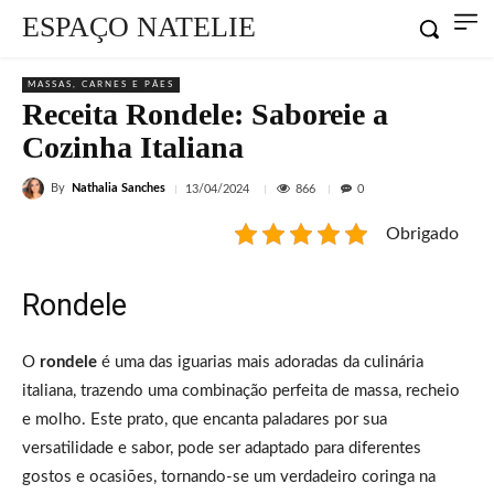
ESPAÇO NATELIE
MASSAS, CARNES E PÃES
Receita Rondele: Saboreie a
Cozinha Italiana
By
Nathalia Sanches
866
13/04/2024
0
Obrigado
Rondele
O
rondele
é uma das iguarias mais adoradas da culinária
italiana, trazendo uma combinação perfeita de massa, recheio
e molho. Este prato, que encanta paladares por sua
versatilidade e sabor, pode ser adaptado para diferentes
gostos e ocasiões, tornando-se um verdadeiro coringa na