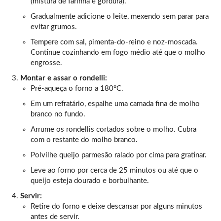
(mistura de farinha e gordura).
Gradualmente adicione o leite, mexendo sem parar para
evitar grumos.
Tempere com sal, pimenta-do-reino e noz-moscada.
Continue cozinhando em fogo médio até que o molho
engrosse.
Montar e assar o rondelli:
Pré-aqueça o forno a 180°C.
Em um refratário, espalhe uma camada fina de molho
branco no fundo.
Arrume os rondellis cortados sobre o molho. Cubra
com o restante do molho branco.
Polvilhe queijo parmesão ralado por cima para gratinar.
Leve ao forno por cerca de 25 minutos ou até que o
queijo esteja dourado e borbulhante.
Servir:
Retire do forno e deixe descansar por alguns minutos
antes de servir.