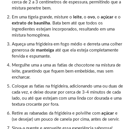
cerca de 2 a 3 centímetros de espessura, permitindo que a
mistura penetre bem.
Em uma tigela grande, misture o
leite
, o
ovo
, o
açúcar
e o
extrato de baunilha
. Bata bem até que todos os
ingredientes estejam incorporados, resultando em uma
mistura homogênea.
Aqueça uma frigideira em fogo médio e derreta uma colher
generosa de
manteiga
até que ela esteja completamente
fervida e espumante.
Mergulhe uma a uma as fatias de chocotone na mistura de
leite, garantindo que fiquem bem embebidas, mas sem
encharcar.
Coloque as fatias na frigideira, adicionando uma ou duas de
cada vez, e deixe dourar por cerca de 3-4 minutos de cada
lado, ou até que estejam com uma linda cor dourada e uma
textura crocante por fora.
Retire as rabanadas da frigideira e polvilhe com
açúcar
e
(se desejar) um pouco de canela por cima, antes de servir.
Sirva-a quente e aproveite essa experiência saborosa!