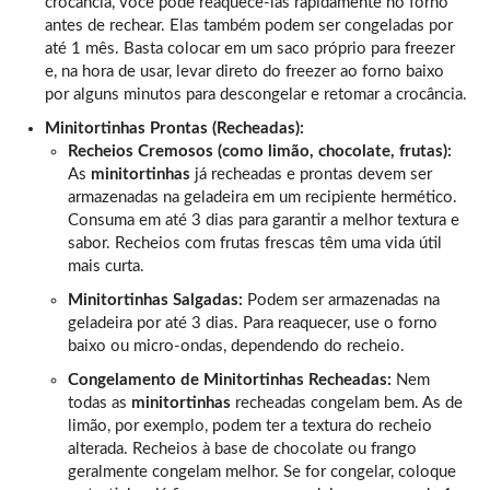
crocância, você pode reaquecê-las rapidamente no forno
antes de rechear. Elas também podem ser congeladas por
até 1 mês. Basta colocar em um saco próprio para freezer
e, na hora de usar, levar direto do freezer ao forno baixo
por alguns minutos para descongelar e retomar a crocância.
Minitortinhas Prontas (Recheadas):
Recheios Cremosos (como limão, chocolate, frutas):
As
minitortinhas
já recheadas e prontas devem ser
armazenadas na geladeira em um recipiente hermético.
Consuma em até 3 dias para garantir a melhor textura e
sabor. Recheios com frutas frescas têm uma vida útil
mais curta.
Minitortinhas Salgadas:
Podem ser armazenadas na
geladeira por até 3 dias. Para reaquecer, use o forno
baixo ou micro-ondas, dependendo do recheio.
Congelamento de Minitortinhas Recheadas:
Nem
todas as
minitortinhas
recheadas congelam bem. As de
limão, por exemplo, podem ter a textura do recheio
alterada. Recheios à base de chocolate ou frango
geralmente congelam melhor. Se for congelar, coloque