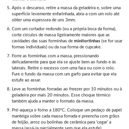
Após o descanso, retire a massa da geladeira e, sobre uma
superfície levemente enfarinhada, abra-a com um rolo até
obter uma espessura de uns 3mm.
Com um cortador redondo (ou a própria boca da forma),
corte círculos de massa ligeiramente maiores que as
cavidades das suas forminhas de
minitortinhas
(se for usar
formas individuais) ou da sua forma de cupcake.
Forre as forminhas com a massa, pressionando
delicadamente para que ela se ajuste bem ao fundo e às
laterais. Retire o excesso com uma faca ou com o rolo.
Fure o fundo da massa com um garfo para evitar que ela
estufe ao assar.
Leve as forminhas forradas ao freezer por 10 minutos ou à
geladeira por mais 20 minutos. Esse choque térmico
também ajuda a manter o formato da massa.
Pré-aqueça o forno a 180°C. Coloque um pedaço de papel
manteiga sobre cada massa forrada e preencha com grãos
de feijão, arroz ou bolinhas de cerâmica para ‘cegar’ a
massa (assá-la parcialmente sem que ela estufe).