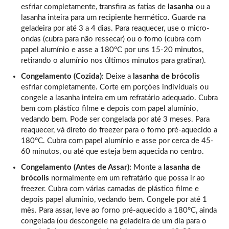
esfriar completamente, transfira as fatias de
lasanha
ou a
lasanha inteira para um recipiente hermético. Guarde na
geladeira por até 3 a 4 dias. Para reaquecer, use o micro-
ondas (cubra para não ressecar) ou o forno (cubra com
papel alumínio e asse a 180°C por uns 15-20 minutos,
retirando o alumínio nos últimos minutos para gratinar).
Congelamento (Cozida):
Deixe a
lasanha de brócolis
esfriar completamente. Corte em porções individuais ou
congele a lasanha inteira em um refratário adequado. Cubra
bem com plástico filme e depois com papel alumínio,
vedando bem. Pode ser congelada por até 3 meses. Para
reaquecer, vá direto do freezer para o forno pré-aquecido a
180°C. Cubra com papel alumínio e asse por cerca de 45-
60 minutos, ou até que esteja bem aquecida no centro.
Congelamento (Antes de Assar):
Monte a
lasanha de
brócolis
normalmente em um refratário que possa ir ao
freezer. Cubra com várias camadas de plástico filme e
depois papel alumínio, vedando bem. Congele por até 1
mês. Para assar, leve ao forno pré-aquecido a 180°C, ainda
congelada (ou descongele na geladeira de um dia para o