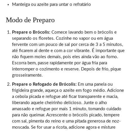
Manteiga ou azeite para untar o refratário
Modo de Preparo
Prepare o Brócolis:
Comece lavando bem o brócolis e
separando os floretes. Cozinhe no vapor ou em água
fervente com um pouco de sal por cerca de 3 a 5 minutos,
até ficarem al dente e com a cor vibrante. É importante que
não fiquem moles demais, pois eles ainda vão ao forno.
Escorra bem, passe rapidamente por água fria para
interromper o cozimento e reserve. Depois de frio, pique
grosseiramente.
Prepare o Refogado de Brócolis:
Em uma panela ou
frigideira grande, aqueça o azeite em fogo médio. Adicione
a cebola picada e refogue até ficar transparente e macia,
liberando aquele cheirinho delicioso. Junte o alho
amassado e refogue por mais 1 minuto, tomando cuidado
para não queimar. Acrescente o brócolis picado, tempere
com sal, pimenta do reino e uma pitada generosa de noz-
moscada. Se for usar a ricota, adicione agora e misture