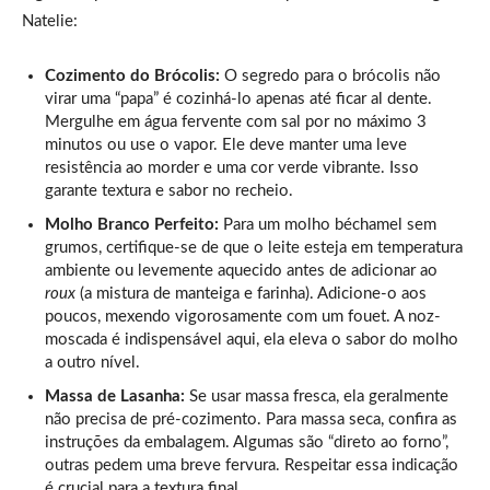
Natelie:
Cozimento do Brócolis:
O segredo para o brócolis não
virar uma “papa” é cozinhá-lo apenas até ficar al dente.
Mergulhe em água fervente com sal por no máximo 3
minutos ou use o vapor. Ele deve manter uma leve
resistência ao morder e uma cor verde vibrante. Isso
garante textura e sabor no recheio.
Molho Branco Perfeito:
Para um molho béchamel sem
grumos, certifique-se de que o leite esteja em temperatura
ambiente ou levemente aquecido antes de adicionar ao
roux
(a mistura de manteiga e farinha). Adicione-o aos
poucos, mexendo vigorosamente com um fouet. A noz-
moscada é indispensável aqui, ela eleva o sabor do molho
a outro nível.
Massa de Lasanha:
Se usar massa fresca, ela geralmente
não precisa de pré-cozimento. Para massa seca, confira as
instruções da embalagem. Algumas são “direto ao forno”,
outras pedem uma breve fervura. Respeitar essa indicação
é crucial para a textura final.