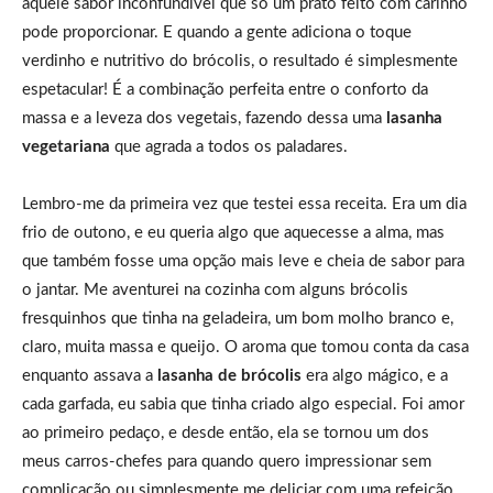
aquele sabor inconfundível que só um prato feito com carinho
pode proporcionar. E quando a gente adiciona o toque
verdinho e nutritivo do brócolis, o resultado é simplesmente
espetacular! É a combinação perfeita entre o conforto da
massa e a leveza dos vegetais, fazendo dessa uma
lasanha
vegetariana
que agrada a todos os paladares.
Lembro-me da primeira vez que testei essa receita. Era um dia
frio de outono, e eu queria algo que aquecesse a alma, mas
que também fosse uma opção mais leve e cheia de sabor para
o jantar. Me aventurei na cozinha com alguns brócolis
fresquinhos que tinha na geladeira, um bom molho branco e,
claro, muita massa e queijo. O aroma que tomou conta da casa
enquanto assava a
lasanha de brócolis
era algo mágico, e a
cada garfada, eu sabia que tinha criado algo especial. Foi amor
ao primeiro pedaço, e desde então, ela se tornou um dos
meus carros-chefes para quando quero impressionar sem
complicação ou simplesmente me deliciar com uma refeição