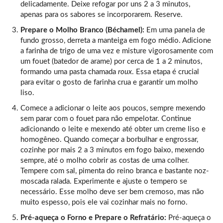
delicadamente. Deixe refogar por uns 2 a 3 minutos,
apenas para os sabores se incorporarem. Reserve.
Prepare o Molho Branco (Béchamel):
Em uma panela de
fundo grosso, derreta a manteiga em fogo médio. Adicione
a farinha de trigo de uma vez e misture vigorosamente com
um fouet (batedor de arame) por cerca de 1 a 2 minutos,
formando uma pasta chamada
roux
. Essa etapa é crucial
para evitar o gosto de farinha crua e garantir um molho
liso.
Comece a adicionar o leite aos poucos, sempre mexendo
sem parar com o fouet para não empelotar. Continue
adicionando o leite e mexendo até obter um creme liso e
homogêneo. Quando começar a borbulhar e engrossar,
cozinhe por mais 2 a 3 minutos em fogo baixo, mexendo
sempre, até o molho cobrir as costas de uma colher.
Tempere com sal, pimenta do reino branca e bastante noz-
moscada ralada. Experimente e ajuste o tempero se
necessário. Esse molho deve ser bem cremoso, mas não
muito espesso, pois ele vai cozinhar mais no forno.
Pré-aqueça o Forno e Prepare o Refratário:
Pré-aqueça o