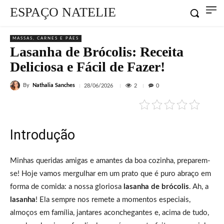
ESPAÇO NATELIE
MASSAS, CARNES E PÃES
Lasanha de Brócolis: Receita
Deliciosa e Fácil de Fazer!
By
Nathalia Sanches
2
28/06/2026
0
Introdução
Minhas queridas amigas e amantes da boa cozinha, preparem-
se! Hoje vamos mergulhar em um prato que é puro abraço em
forma de comida: a nossa gloriosa
lasanha de brócolis
. Ah, a
lasanha
! Ela sempre nos remete a momentos especiais,
almoços em família, jantares aconchegantes e, acima de tudo,