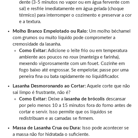
dente (3-5 minutos no vapor ou em água fervente com
sal) e resfrie imediatamente em água gelada (choque
térmico) para interromper o cozimento e preservar a cor
e a textura.
Molho Branco Empelotado ou Ralo:
Um molho béchamel
com grumos ou muito líquido pode comprometer a
cremosidade da lasanha.
Como Evitar:
Adicione o leite frio ou em temperatura
ambiente aos poucos no
roux
(manteiga e farinha),
mexendo vigorosamente com um fouet. Cozinhe em
fogo baixo até engrossar. Se empelotar, passe por uma
peneira fina ou bata rapidamente no liquidificador.
Lasanha Desmoronando ao Cortar:
Aquele corte que não
sai limpo é frustrante, não é?
Como Evitar:
Deixe a
lasanha de brócolis
descansar
por pelo menos 10 a 15 minutos fora do forno antes de
cortar e servir. Isso permite que os líquidos se
redistribuam e as camadas se firmem.
Massa de Lasanha Crua ou Dura:
Isso pode acontecer se
a massa não for hidratada o suficiente.