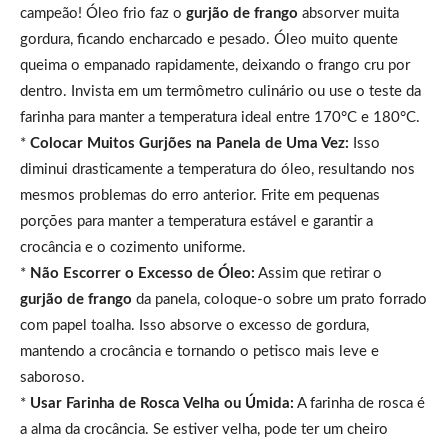
campeão! Óleo frio faz o
gurjão de frango
absorver muita
gordura, ficando encharcado e pesado. Óleo muito quente
queima o empanado rapidamente, deixando o frango cru por
dentro. Invista em um termômetro culinário ou use o teste da
farinha para manter a temperatura ideal entre 170°C e 180°C.
*
Colocar Muitos Gurjões na Panela de Uma Vez:
Isso
diminui drasticamente a temperatura do óleo, resultando nos
mesmos problemas do erro anterior. Frite em pequenas
porções para manter a temperatura estável e garantir a
crocância e o cozimento uniforme.
*
Não Escorrer o Excesso de Óleo:
Assim que retirar o
gurjão de frango
da panela, coloque-o sobre um prato forrado
com papel toalha. Isso absorve o excesso de gordura,
mantendo a crocância e tornando o petisco mais leve e
saboroso.
*
Usar Farinha de Rosca Velha ou Úmida:
A farinha de rosca é
a alma da crocância. Se estiver velha, pode ter um cheiro