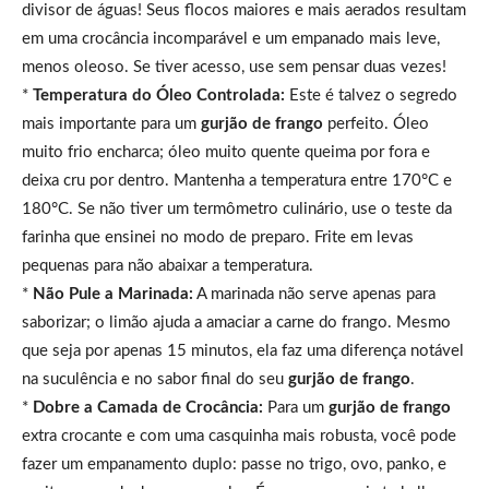
divisor de águas! Seus flocos maiores e mais aerados resultam
em uma crocância incomparável e um empanado mais leve,
menos oleoso. Se tiver acesso, use sem pensar duas vezes!
*
Temperatura do Óleo Controlada:
Este é talvez o segredo
mais importante para um
gurjão de frango
perfeito. Óleo
muito frio encharca; óleo muito quente queima por fora e
deixa cru por dentro. Mantenha a temperatura entre 170°C e
180°C. Se não tiver um termômetro culinário, use o teste da
farinha que ensinei no modo de preparo. Frite em levas
pequenas para não abaixar a temperatura.
*
Não Pule a Marinada:
A marinada não serve apenas para
saborizar; o limão ajuda a amaciar a carne do frango. Mesmo
que seja por apenas 15 minutos, ela faz uma diferença notável
na suculência e no sabor final do seu
gurjão de frango
.
*
Dobre a Camada de Crocância:
Para um
gurjão de frango
extra crocante e com uma casquinha mais robusta, você pode
fazer um empanamento duplo: passe no trigo, ovo, panko, e