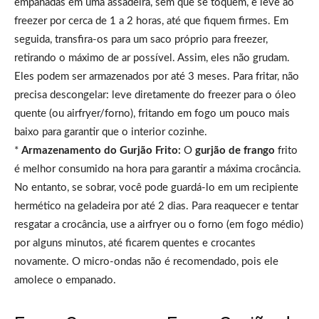
empanadas em uma assadeira, sem que se toquem, e leve ao
freezer por cerca de 1 a 2 horas, até que fiquem firmes. Em
seguida, transfira-os para um saco próprio para freezer,
retirando o máximo de ar possível. Assim, eles não grudam.
Eles podem ser armazenados por até 3 meses. Para fritar, não
precisa descongelar: leve diretamente do freezer para o óleo
quente (ou airfryer/forno), fritando em fogo um pouco mais
baixo para garantir que o interior cozinhe.
*
Armazenamento do Gurjão Frito:
O
gurjão de frango
frito
é melhor consumido na hora para garantir a máxima crocância.
No entanto, se sobrar, você pode guardá-lo em um recipiente
hermético na geladeira por até 2 dias. Para reaquecer e tentar
resgatar a crocância, use a airfryer ou o forno (em fogo médio)
por alguns minutos, até ficarem quentes e crocantes
novamente. O micro-ondas não é recomendado, pois ele
amolece o empanado.