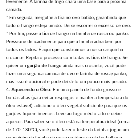
levemente. A farinha de trigo criará uma base para a próxima
camada.
* Em seguida, mergulhe a tira no ovo batido, garantindo que
todo o frango esteja úmido. Deixe escorrer o excesso de ovo.
* Por fim, passe a tira de frango na farinha de rosca ou panko.
Pressione delicadamente para que a farinha adira bem por
todos os lados. É aqui que construímos a nossa casquinha
crocante! Repita o processo com todas as tiras de frango. Se
quiser um
gurjão de frango
ainda mais crocante, você pode
fazer uma segunda camada de ovo e farinha de rosca/panko,
mas isso é opcional e pode deixá-lo um pouco mais pesado.
4.
Aquecendo o Óleo:
Em uma panela de fundo grosso e
bordas altas (para evitar respingos e manter a temperatura do
óleo estável), adicione o óleo vegetal suficiente para que os
gurjões fiquem imersos. Leve ao fogo médio-alto e deixe
aquecer. Para saber se o óleo está na temperatura ideal (cerca
de 170-180°C), você pode fazer o teste da farinha: jogue um
pouquinho de farinha de rosca no óleo; se ela borbulhar e