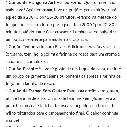
*
Gurjão de Frango na Airfryer ou Forno:
Quer uma versão
mais leve? Após empanar, leve os gurjões para a airfryer pré-
aquecida a 200°C por 15-20 minutos, virando na metade do
tempo, ou asse em forno pré-aquecido a 200°C por 20-30
minutos, até dourar e ficar crocante. Lembre-se de pulverizar
um pouco de azeite para ajudar na crocância.
*
Gurjão Temperado com Ervas:
Adicione ervas finas secas
(orégano, tomilho, alecrim) à farinha de rosca para um aroma e
sabor mais complexos.
*
Gurjão Picante:
Se você gosta de um toque de calor, misture
um pouco de pimenta caiena ou pimenta calabresa à farinha de
trigo ou à farinha de rosca.
*
Gurjão de Frango Sem Glúten:
Para uma opção sem glúten,
utilize farinha de arroz ou mix de farinhas sem glúten para a
primeira camada e farinha de rosca sem glúten ou flocos de
milho triturados para o empanamento final. O sabor continua
incrível!