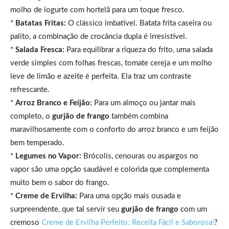
molho de iogurte com hortelã para um toque fresco.
*
Batatas Fritas:
O clássico imbatível. Batata frita caseira ou
palito, a combinação de crocância dupla é irresistível.
*
Salada Fresca:
Para equilibrar a riqueza do frito, uma salada
verde simples com folhas frescas, tomate cereja e um molho
leve de limão e azeite é perfeita. Ela traz um contraste
refrescante.
*
Arroz Branco e Feijão:
Para um almoço ou jantar mais
completo, o
gurjão de frango
também combina
maravilhosamente com o conforto do arroz branco e um feijão
bem temperado.
*
Legumes no Vapor:
Brócolis, cenouras ou aspargos no
vapor são uma opção saudável e colorida que complementa
muito bem o sabor do frango.
*
Creme de Ervilha:
Para uma opção mais ousada e
surpreendente, que tal servir seu
gurjão de frango
com um
cremoso
Creme de Ervilha Perfeito: Receita Fácil e Saborosa!
?