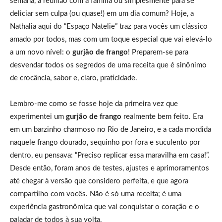
semana, a reunião com a família ou simplesmente para se
deliciar sem culpa (ou quase!) em um dia comum? Hoje, a
Nathalia aqui do “Espaço Natelie” traz para vocês um clássico
amado por todos, mas com um toque especial que vai elevá-lo
a um novo nível: o
gurjão de frango
! Preparem-se para
desvendar todos os segredos de uma receita que é sinônimo
de crocância, sabor e, claro, praticidade.
Lembro-me como se fosse hoje da primeira vez que
experimentei um
gurjão de frango
realmente bem feito. Era
em um barzinho charmoso no Rio de Janeiro, e a cada mordida
naquele frango dourado, sequinho por fora e suculento por
dentro, eu pensava: “Preciso replicar essa maravilha em casa!”.
Desde então, foram anos de testes, ajustes e aprimoramentos
até chegar à versão que considero perfeita, e que agora
compartilho com vocês. Não é só uma receita; é uma
experiência gastronômica que vai conquistar o coração e o
paladar de todos à sua volta.