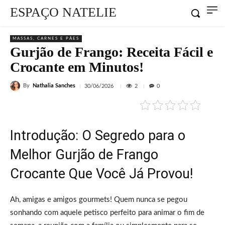
ESPAÇO NATELIE
MASSAS, CARNES E PÃES
Gurjão de Frango: Receita Fácil e
Crocante em Minutos!
By
Nathalia Sanches
2
30/06/2026
0
Introdução: O Segredo para o
Melhor Gurjão de Frango
Crocante Que Você Já Provou!
Ah, amigas e amigos gourmets! Quem nunca se pegou
sonhando com aquele petisco perfeito para animar o fim de