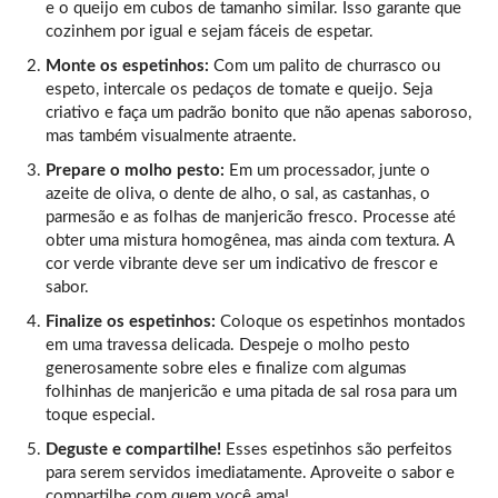
e o queijo em cubos de tamanho similar. Isso garante que
cozinhem por igual e sejam fáceis de espetar.
Monte os espetinhos:
Com um palito de churrasco ou
espeto, intercale os pedaços de tomate e queijo. Seja
criativo e faça um padrão bonito que não apenas saboroso,
mas também visualmente atraente.
Prepare o molho pesto:
Em um processador, junte o
azeite de oliva, o dente de alho, o sal, as castanhas, o
parmesão e as folhas de manjericão fresco. Processe até
obter uma mistura homogênea, mas ainda com textura. A
cor verde vibrante deve ser um indicativo de frescor e
sabor.
Finalize os espetinhos:
Coloque os espetinhos montados
em uma travessa delicada. Despeje o molho pesto
generosamente sobre eles e finalize com algumas
folhinhas de manjericão e uma pitada de sal rosa para um
toque especial.
Deguste e compartilhe!
Esses espetinhos são perfeitos
para serem servidos imediatamente. Aproveite o sabor e
compartilhe com quem você ama!