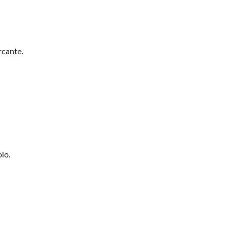
cante.
lo.