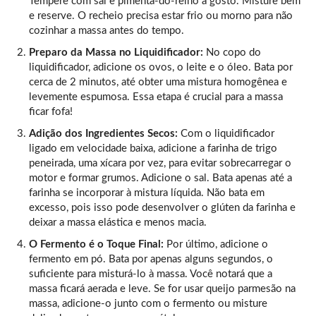
Tempere com sal e pimenta-do-reino a gosto. Misture bem
e reserve. O recheio precisa estar frio ou morno para não
cozinhar a massa antes do tempo.
Preparo da Massa no Liquidificador:
No copo do
liquidificador, adicione os ovos, o leite e o óleo. Bata por
cerca de 2 minutos, até obter uma mistura homogênea e
levemente espumosa. Essa etapa é crucial para a massa
ficar fofa!
Adição dos Ingredientes Secos:
Com o liquidificador
ligado em velocidade baixa, adicione a farinha de trigo
peneirada, uma xícara por vez, para evitar sobrecarregar o
motor e formar grumos. Adicione o sal. Bata apenas até a
farinha se incorporar à mistura líquida. Não bata em
excesso, pois isso pode desenvolver o glúten da farinha e
deixar a massa elástica e menos macia.
O Fermento é o Toque Final:
Por último, adicione o
fermento em pó. Bata por apenas alguns segundos, o
suficiente para misturá-lo à massa. Você notará que a
massa ficará aerada e leve. Se for usar queijo parmesão na
massa, adicione-o junto com o fermento ou misture