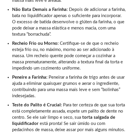
massa mais leve e areada.
Não Bata Demais a Farinha:
Depois de adicionar a farinha,
bata no liquidificador apenas o suficiente para incorporar.
O excesso de batida desenvolve o glúten da farinha, o que
pode deixar a massa elástica e menos macia, com uma
textura “borrachuda”.
Recheio Frio ou Morno:
Certifique-se de que o recheio
esteja frio ou, no máximo, morno ao ser adicionado à
massa. Um recheio quente pode começar a cozinhar a
massa prematuramente, alterando a textura final da torta e
impedindo um cozimento uniforme.
Peneire a Farinha:
Peneirar a farinha de trigo antes de usar
ajuda a eliminar quaisquer grumos e aerar o ingrediente,
contribuindo para uma massa mais leve e sem “bolinhas”
indesejadas.
Teste do Palito é Crucial:
Para ter certeza de que sua torta
está completamente assada, espete um palito de dente no
centro. Se ele sair limpo e seco, sua
torta salgada de
liquidificador
está pronta! Se sair úmido ou com
pedacinhos de massa, deixe assar por mais alguns minutos.