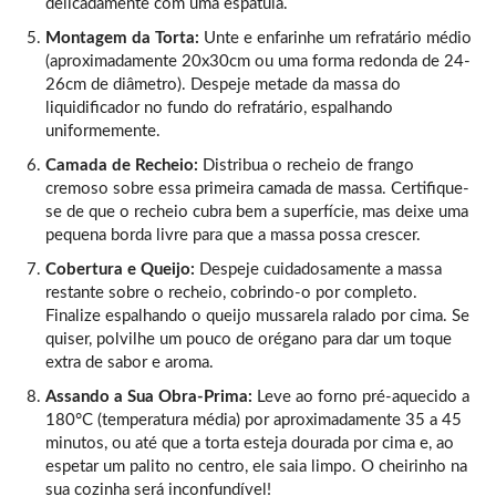
delicadamente com uma espátula.
Montagem da Torta:
Unte e enfarinhe um refratário médio
(aproximadamente 20x30cm ou uma forma redonda de 24-
26cm de diâmetro). Despeje metade da massa do
liquidificador no fundo do refratário, espalhando
uniformemente.
Camada de Recheio:
Distribua o recheio de frango
cremoso sobre essa primeira camada de massa. Certifique-
se de que o recheio cubra bem a superfície, mas deixe uma
pequena borda livre para que a massa possa crescer.
Cobertura e Queijo:
Despeje cuidadosamente a massa
restante sobre o recheio, cobrindo-o por completo.
Finalize espalhando o queijo mussarela ralado por cima. Se
quiser, polvilhe um pouco de orégano para dar um toque
extra de sabor e aroma.
Assando a Sua Obra-Prima:
Leve ao forno pré-aquecido a
180°C (temperatura média) por aproximadamente 35 a 45
minutos, ou até que a torta esteja dourada por cima e, ao
espetar um palito no centro, ele saia limpo. O cheirinho na
sua cozinha será inconfundível!