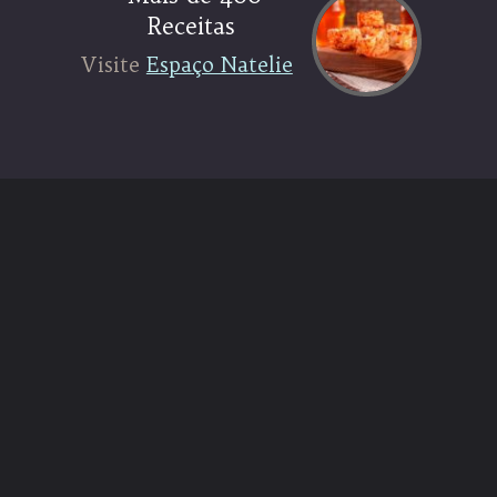
Receitas
Visite
Visite
Espaço Natelie
Espaço Natelie