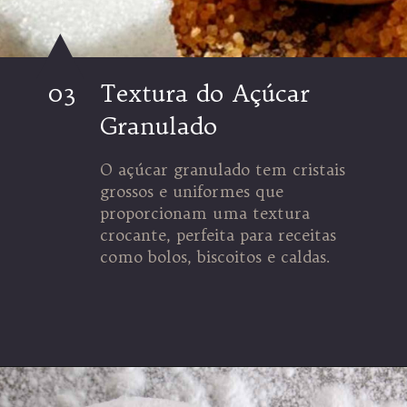
03
Textura do Açúcar
Granulado
O açúcar granulado tem cristais
grossos e uniformes que
proporcionam uma textura
crocante, perfeita para receitas
como bolos, biscoitos e caldas.
Opening
https://espaconatelie.com.br/qual-a-diferenca-entre-acucar-e-acucar-de-confeiteiro/