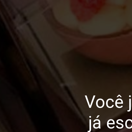
Você 
já es