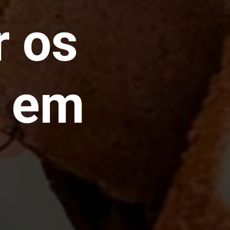
r os
a em