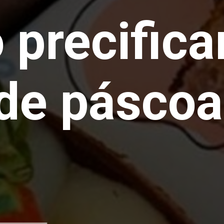
precifica
 de pásco