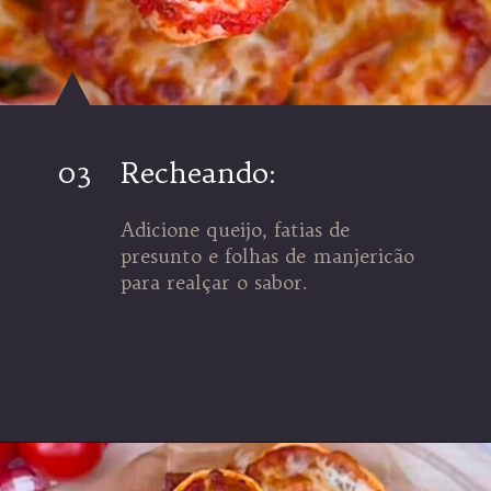
03
Recheando:
Adicione queijo, fatias de
presunto e folhas de manjericão
para realçar o sabor.
Opening
https://espaconatelie.com.br/rolinhos-de-pizza-feito-de-wrap-viralizou/