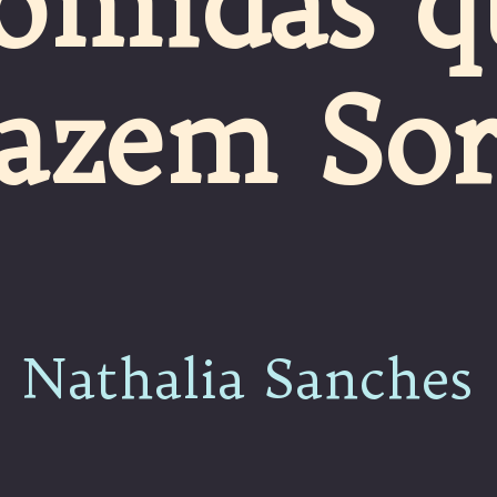
omidas q
azem Sor
Nathalia Sanches