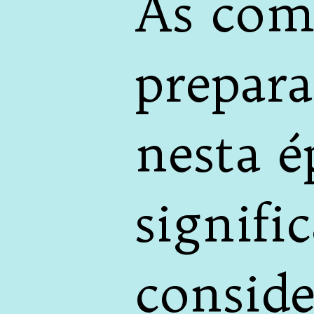
As com
prepar
nesta 
signifi
conside