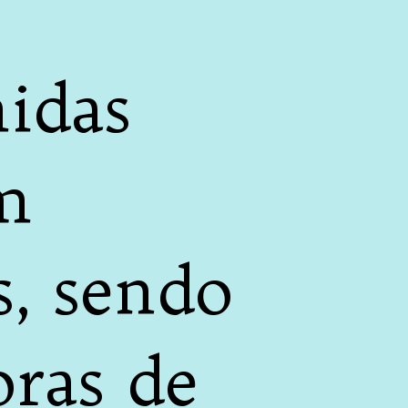
idas
m
s, sendo
oras de