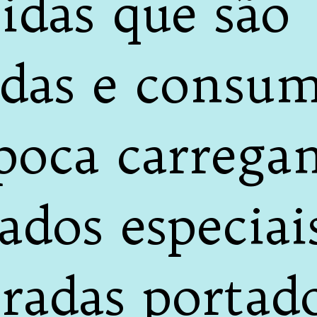
idas que são
adas e consum
época carrega
cados especiai
radas portad