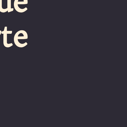
ue
te