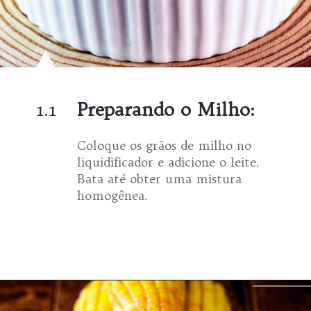
1.1
Preparando o Milho:
Coloque os grãos de milho no
liquidificador e adicione o leite.
Bata até obter uma mistura
homogênea.
Opening
https://espaconatelie.com.br/como-fazer-mingau-de-milho-verde/