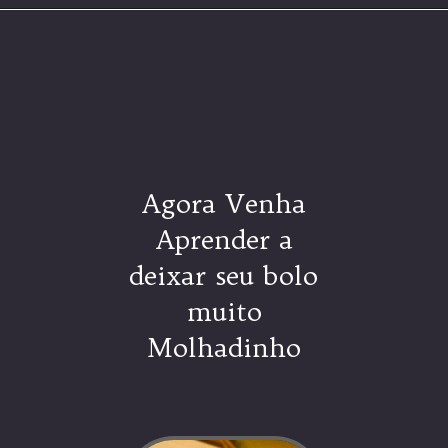
Opening
https://espaconatelie.com.br/como-fazer-calda-para-bolo/
Agora Venha
Aprender a
deixar seu bolo
muito
Molhadinho