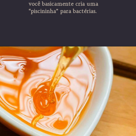
você basicamente cria uma
“piscininha” para bactérias.
Opening
https://espaconatelie.com.br/como-fazer-calda-para-bolo/